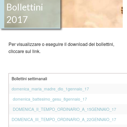
Bollettini
Bollettini
Attività
2017
Attività estive
Modulistica
Per visualizzare o eseguire il download dei bollettini,
cliccare sul link.
News
Calendario
Contatti
Bollettini settimanali
domenica_maria_madre_dio_1gennaio_17
domenica_battesimo_gesu_8gennaio_17
DOMENICA_II_TEMPO_ORDINARIO_A_15GENNAIO_17
DOMENICA_III_TEMPO_ORDINARIO_A_22GENNAIO_17