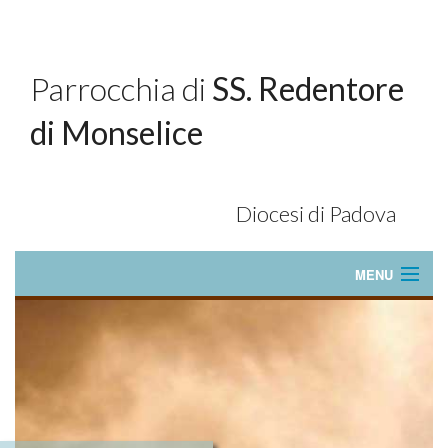
Parrocchia di
SS. Redentore
di Monselice
Diocesi di Padova
MENU
Home
La Nostra Chiesa
Orari SS. Messe