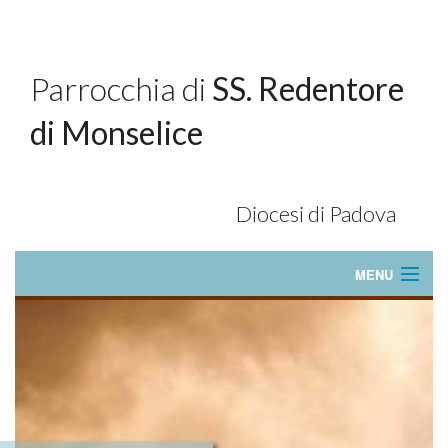
Parrocchia di
SS. Redentore
di Monselice
Diocesi di Padova
MENU
Home
La Nostra Chiesa
Orari SS. Messe