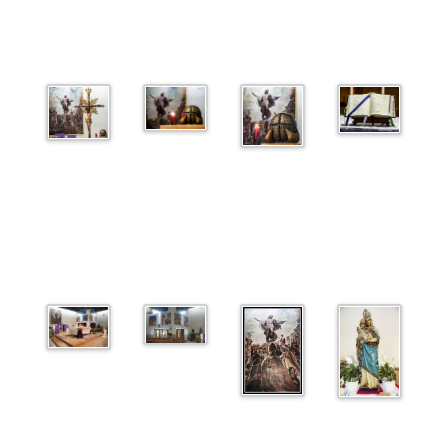
Bollettini
Attività
Attività estive
Modulistica
News
Calendario
Contatti