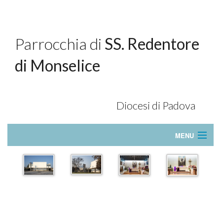
Parrocchia di
SS. Redentore
di Monselice
Diocesi di Padova
MENU
Home
La Nostra Chiesa
Orari SS. Messe